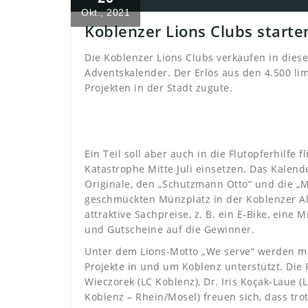
Okt., 2021
Koblenzer Lions Clubs start
Die Koblenzer Lions Clubs verkaufen in diese
Adventskalender. Der Erlös aus den 4.500 l
Projekten in der Stadt zugute.
Ein Teil soll aber auch in die Flutopferhilfe f
Katastrophe Mitte Juli einsetzen. Das Kalend
Originale, den „Schutzmann Otto“ und die „M
geschmückten Münzplatz in der Koblenzer Al
attraktive Sachpreise, z. B. ein E-Bike, eine
und Gutscheine auf die Gewinner.
Unter dem Lions-Motto „We serve“ werden mi
Projekte in und um Koblenz unterstützt. Die
Wieczorek (LC Koblenz), Dr. Iris Koçak-Laue 
Koblenz – Rhein/Mosel) freuen sich, dass tro