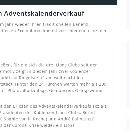
en Adventskalenderverkauf
m Jahr wieder ihren traditionellen Benefiz-
imitierten Exemplaren kommt verschiedenen sozialen
ließen, für die sich die drei Lions Clubs seit der
ermotiv zeigt in diesem Jahr zwei Koblenzer
arktfrau Ringelstein“, am weihnachtlich
tstadt. Hinter den 24 Türchen warten mehr als 200
 Mini- Photovoltaikanlage, Goldbarren, Geldgewinne
t den Erlösen des Adventskalenderverkaufs soziale
 Präsidenten der Koblenzer Lions Clubs, Bernd
(LC Sophie von la Roche) und André Balmes (LC
tz der Corona-Krise wieder ein Lions-