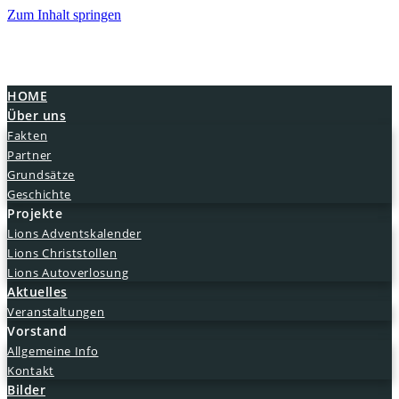
Zum Inhalt springen
Togg
navi
HOME
Über uns
Fakten
Partner
Grundsätze
Geschichte
Projekte
Lions Adventskalender
Lions Christstollen
Lions Autoverlosung
Aktuelles
Veranstaltungen
Vorstand
Allgemeine Info
Kontakt
Bilder