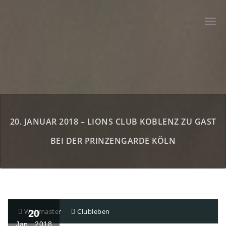
Zum
Inhalt
Togg
springen
navi
20. JANUAR 2018 – LIONS CLUB KOBLENZ ZU GAST
BEI DER PRINZENGARDE KÖLN
20
Webmaster
Clubleben
Jan., 2018